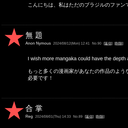
こんにちは、私はただのブラジルのファン
無題
Anon Nymous
2024/08/12(Mon) 12:41
No.90
[返信]
[削除]
I wish more mangaka could have the depth 
もっと多くの漫画家があなたの作品のよう
必要です！
合掌
Reg
2024/08/01(Thu) 14:33
No.89
[返信]
[削除]