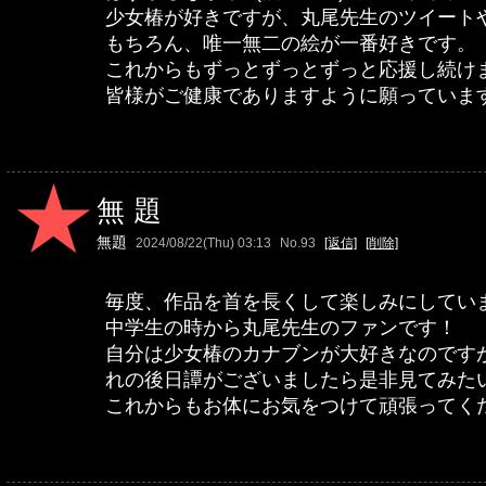
少女椿が好きですが、丸尾先生のツイート
もちろん、唯一無二の絵が一番好きです。
これからもずっとずっとずっと応援し続け
皆様がご健康でありますように願っていま
無題
無題
2024/08/22(Thu) 03:13
No.93
[返信]
[削除]
毎度、作品を首を長くして楽しみにしてい
中学生の時から丸尾先生のファンです！
自分は少女椿のカナブンが大好きなのです
れの後日譚がございましたら是非見てみた
これからもお体にお気をつけて頑張ってください&#