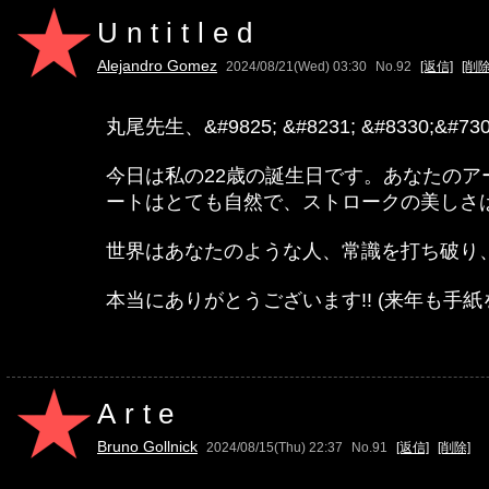
Untitled
Alejandro Gomez
2024/08/21(Wed) 03:30
No.92
[返信]
[削除
丸尾先生、&#9825; &#8231; &#8330;&#730
今日は私の22歳の誕生日です。あなたの
ートはとても自然で、ストロークの美しさ
世界はあなたのような人、常識を打ち破り
本当にありがとうございます!! (来年も手紙を
Arte
Bruno Gollnick
2024/08/15(Thu) 22:37
No.91
[返信]
[削除]