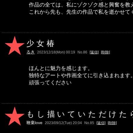
作品の全ては、私にゾクゾク感と興奮を教
これから先も、先生の作品で私を逝かせて
少女椿
るき
2023/12/18(Mon) 00:19
No.86
[返信]
[削除]
ほんとに魅力を感じます。
独特なアートや作画全てに引き込まれます
頑張ってください
もし描いていただけた
鞭棄love
2023/09/12(Tue) 20:04
No.85
[返信]
[削除]