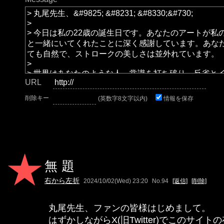
URL
削除キー
(英数字8文字以内)
情報を保存
無題
右から左折
2024/10/02(Wed) 23:20
No.94
[返信]
[削除]
丸尾先生、ファンの皆様はじめまして。
はずかしながらX(旧Twitter)でこのサイ