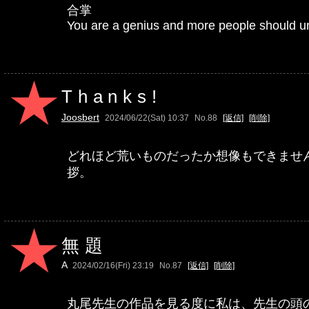
合掌
You are a genius and more people should u
Thanks!
Joosbert
2024/06/22(Sat) 10:37
No.88
[返信]
[削除]
どれほど荒いものだったか想像もできませ
拶。
無題
A
2024/02/16(Fri) 23:19
No.87
[返信]
[削除]
丸尾先生の作品を見る度に私は、先生の頭