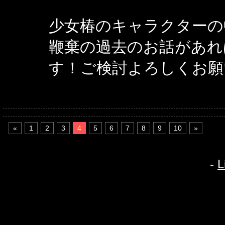
少女椿のキャラクターの
鞭棄の過去のお話があれ
す！ご検討よろしくお願
«
1
2
3
4
5
6
7
8
9
10
»
-
L