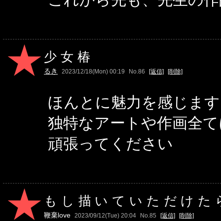
少女椿
るき
2023/12/18(Mon) 00:19
No.86
[返信]
[削除]
ほんとに魅力を感じます
独特なアートや作画全て
頑張ってください
もし描いていただけた
鞭棄love
2023/09/12(Tue) 20:04
No.85
[返信]
[削除]