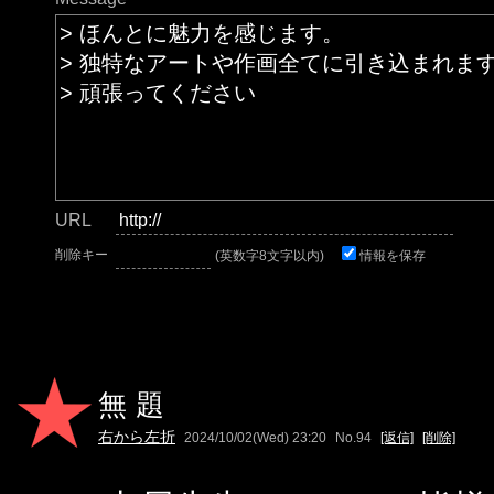
URL
削除キー
(英数字8文字以内)
情報を保存
無題
右から左折
2024/10/02(Wed) 23:20
No.94
[返信]
[削除]