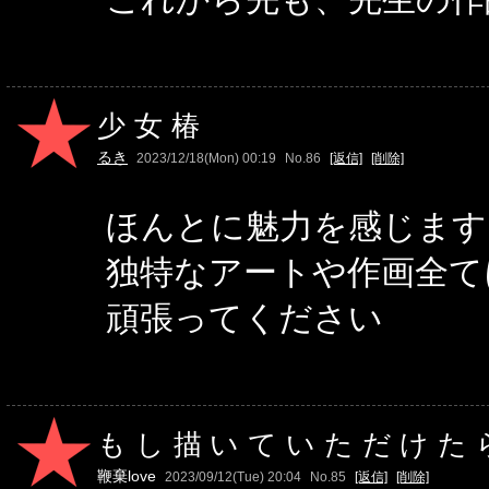
少女椿
るき
2023/12/18(Mon) 00:19
No.86
[返信]
[削除]
ほんとに魅力を感じます
独特なアートや作画全て
頑張ってください
もし描いていただけた
鞭棄love
2023/09/12(Tue) 20:04
No.85
[返信]
[削除]