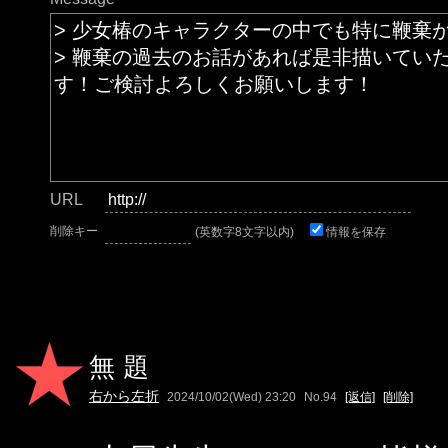
URL
削除キー
(英数字8文字以内)
情報を保存
無題
右から左折
2024/10/02(Wed) 23:20
No.94
[返信]
[削除]