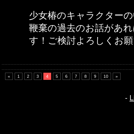
少女椿のキャラクターの
鞭棄の過去のお話があれ
す！ご検討よろしくお願
«
1
2
3
4
5
6
7
8
9
10
»
-
L