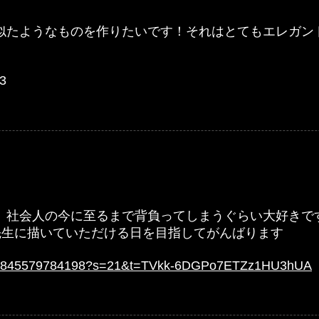
似たようなものを作りたいです！それはとてもエレガン
3
、社会人の今に至るまで背負ってしまうぐらい大好きで
先生に描いていただける日を目指してがんばります
1381577845579784198?s=21&t=TVkk-6DGPo7ETZz1HU3hUA