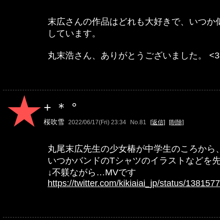
末広さんの作品はどれも大好きで、いつか
しています。
丸末浩さん、ありがとうございました。 <3
+＊°
桜吹雪
2022/06/17(Fri) 23:34
No.81
[返信]
[削除]
丸尾末広先生の少女椿が中学生のころから
いつかバンドのTシャツのイラストなどを
↓不躾ながら…MVです
https://twitter.com/kikiaiai_jp/status/