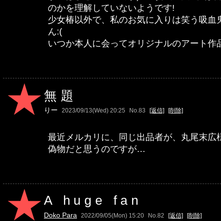
のかを理解していないようです!
少女椿以外で、私のお気に入りは笑う吸血
ん:(
いつか本人に会ってオリジナルのアート作品
無題
りー
2023/09/13(Wed) 20:25
No.83
[返信]
[削除]
最近メルカリに、同じ出品者が、丸尾末広
偽物だと思うのですが…
A huge fan
Doko Para
2022/09/05(Mon) 15:20
No.82
[返信]
[削除]