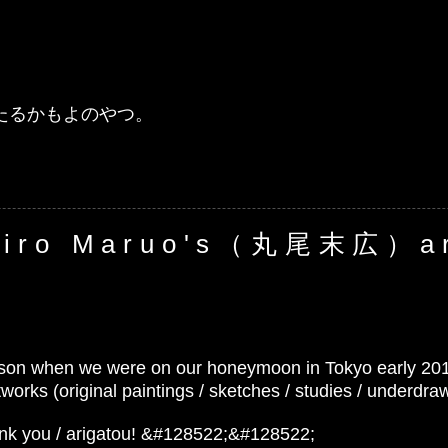
たるかもよのやつ。
。
ehiro Maruo's（丸尾末広）a
rson when we were on our honeymoon in Tokyo early 201
(original paintings / sketches / studies / underdraw
ank you / arigatou! &#128522;&#128522;