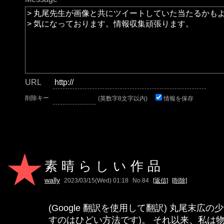
URL
削除キー
(英数字8文字以内)
情報を保存
素晴らしい作品
wally
2023/03/15(Wed) 01:18
No.84
[返信]
[削除]
(Google 翻訳を使用して翻訳) 丸尾末広の
すのはひどい方法です)。 それ以来、私は