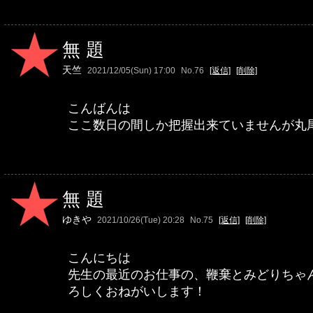
無題
天竺
2021/12/05(Sun) 17:00
No.76
[返信]
[削除]
こんばんは
ここ数日の間しか把握出来ていませんが丸
無題
ゆきや
2021/10/26(Tue) 20:28
No.75
[返信]
[削除]
こんにちは
先生の最近のお仕事の、鞭棄とみどりちゃ
ろしくおねがいします！